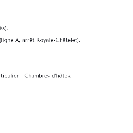
és).
 (ligne A, arrêt Royale-Châtelet).
iculier - Chambres d’hôtes.